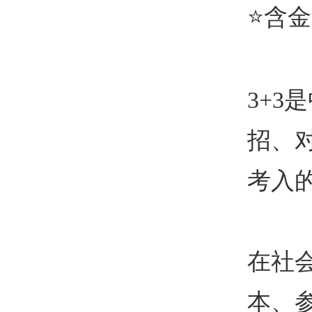
⭐
含金
3+3
是
招、
考入
在社
本、