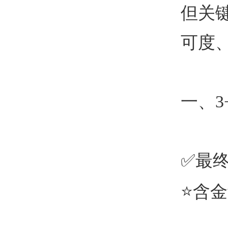
但关
可度
一、
3
✅最
⭐
含金