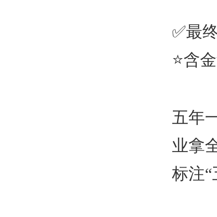
✅最
⭐
含金
五年
业拿
标注