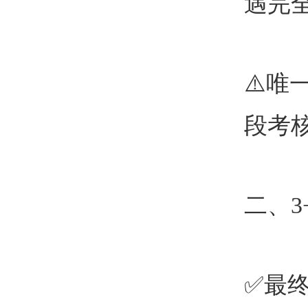
遇完
⚠
唯
段考
二、
3
✅最