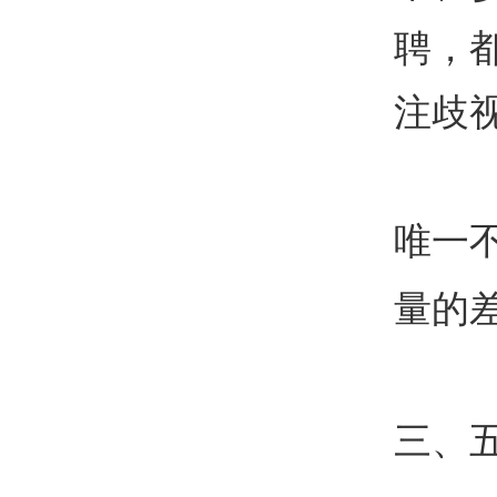
聘，
注歧
唯一
量的
三、