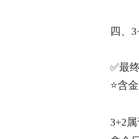
四、
3
✅最
⭐
含金
3+2
属