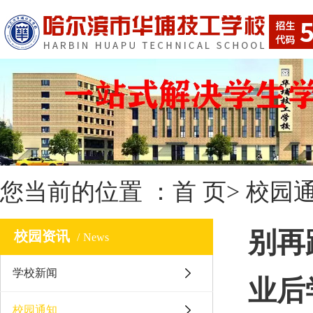
您当前的位置 ：
首 页
>
校园
别再
校园资讯
News
学校新闻
业后
校园通知