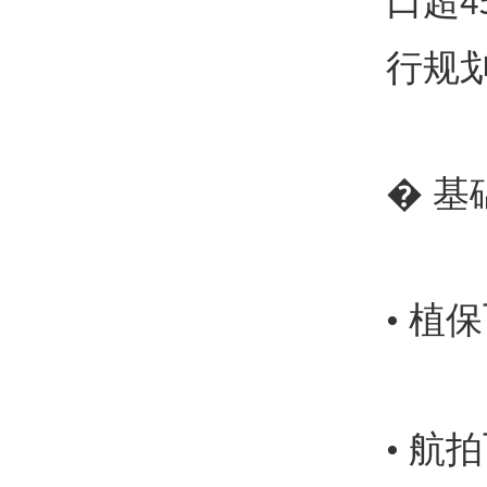
口超
4
行规
�
基
• 
• 