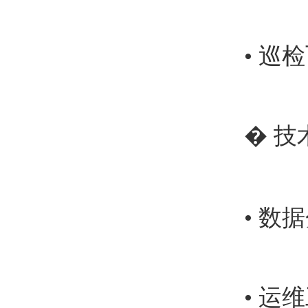
• 
�
️
技
• 
• 