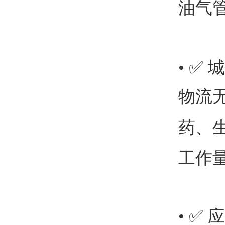
油气
• ✅
物流
药、
工作
• ✅