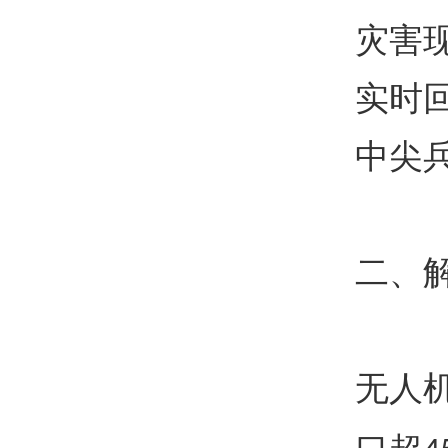
灾害
实时
中尖兵
二、
无人