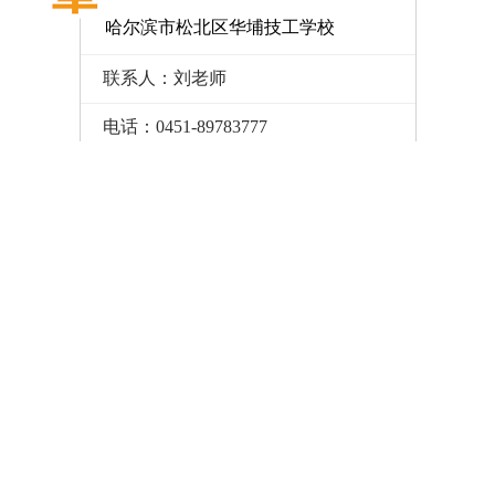
哈尔滨市松北区华埔技工学校
联系人：刘老师
伴
电话：0451-89783777
洋
网址：www.huapuxuexiao.com
庆
哈
学校地址：哈尔滨市松北区浦达东路
养
33号
视
结
体
院
哈
及
作
负