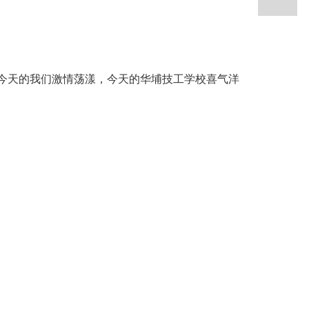
天的我们激情荡漾，今天的华埔技工学校喜气洋
滨市松北区华埔技工学校新校舍及校办企业建设奠基
“立德树人，强技兴国”的校训，以提升学生核心素
一所培养大国工匠的技工院校，学校建校以来一直重
理念再一次推行实施。
技工教育资源的迫切要求，我们将按照主管部门总
大国工匠精神及能力的优质技工院校，为哈尔滨技工
7路以北—140路以东，总体布局融入产教融合理念
协助理论，学校与企业共发展。
建优质融合企业群，培养专业技术人，我们一定不