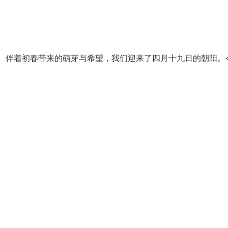
着初春带来的萌芽与希望，我们迎来了四月十九日的朝阳。今
，我们带着一份感动、一份热情、一份挚爱在这里隆重举行哈尔
典。
尔滨市松北区华埔技工学校成立于2020年，学校一直秉承着
、道德品质为根基，以形成过硬的技术能力为规范，致力于成为
产教融合及校企合作理念，此次新校舍的承建进一步将产教融合
合教育发展的新形势和我校的实际，满足黑龙江省人民对优质
部署和相关要求，在清晰明确的具体指导下，打造一所具有培养
校发展添砖增瓦
尔滨市松北区华埔技工学校新校址位于哈尔滨市松北区规划15
校企合作落实，力图将实践与理论相结合，企业协助教学，实操
为拉动哈尔滨市校企融合理念的先期工程，我们重任在肩，创
众望。